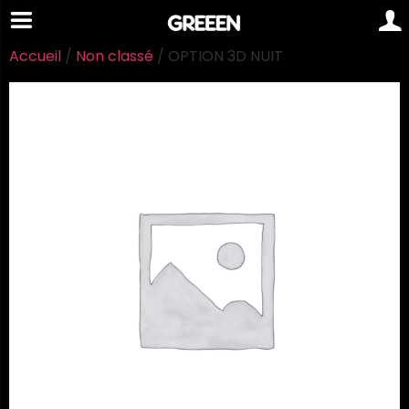
Accueil
/
Non classé
/ OPTION 3D NUIT