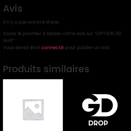
Avis
Il n’y a pas encore d’avis.
Soyez le premier à laisser votre avis sur “OPTION 3D
NUIT”
Vous devez être
connecté
pour publier un avis.
Produits similaires