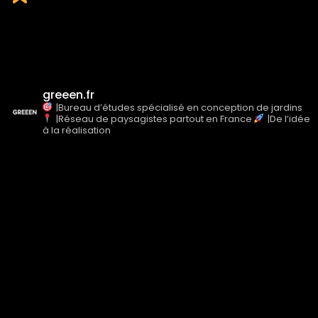
clients, leur meilleur
témoignage
greeen.fr
|Bureau d’études spécialisé en conception de jardins
|Réseau de paysagistes partout en France
|De l’idée
à la réalisation