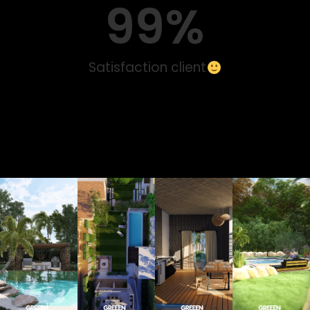
99
%
Satisfaction client
LES CHIFFRES CLEFS
Ajoutez votre titre ici
Ce que nous avons fait :