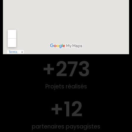
+
273
Projets réalisés
+
12
partenaires paysagistes