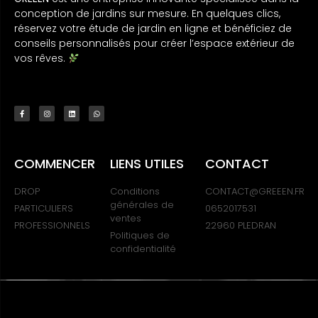
conception de jardins sur mesure. En quelques clics,
réservez votre étude de jardin en ligne et bénéficiez de
conseils personnalisés pour créer l’espace extérieur de
vos rêves.
COMMENCER
LIENS UTILES
CONTACT
DROP
Conditions
CONTACT@GREEEN.FR
générales de
PARTICULIERS
0652017531
ventes
PROFESSIONNELS
22960 PLEDRAN
Politiques de
confidentialité